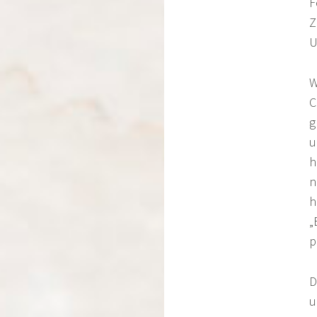
F
Z
U
W
C
g
u
h
n
h
„
p
D
u