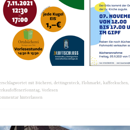
erschlagwortet mit
Bücherei
,
dettingenteck
,
Flohmarkt
,
kaffeekuchen
,
erkaufoffenerSonntag
,
Vorlesen
ommentar hinterlassen