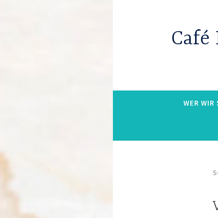
Café 
WER WIR 
S