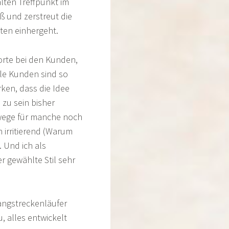
lten Treffpunkt im
ß und zerstreut die
iten einhergeht.
orte bei den Kunden,
lle Kunden sind so
rken, dass die Idee
zu sein bisher
wege für manche noch
 irritierend (Warum
. Und ich als
r gewählte Stil sehr
Langstreckenläufer
, alles entwickelt