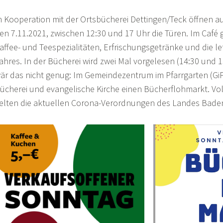
n Kooperation mit der Ortsbücherei Dettingen/Teck öffnen a
en 7.11.2021, zwischen 12:30 und 17 Uhr die Türen. Im Café 
affee- und Teespezialitäten, Erfrischungsgetränke und die le
ahres. In der Bücherei wird zwei Mal vorgelesen (14:30 und 1
är das nicht genug: Im Gemeindezentrum im Pfarrgarten (GiP
ücherei und evangelische Kirche einen Bücherflohmarkt. Vo
elten die aktuellen Corona-Verordnungen des Landes Bade