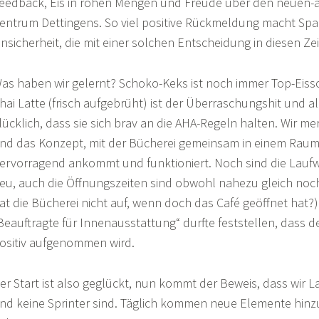
eedback, Eis in rohen Mengen und Freude über den neuen-a
entrum Dettingens. So viel positive Rückmeldung macht Spa
nsicherheit, die mit einer solchen Entscheidung in diesen Ze
as haben wir gelernt? Schoko-Keks ist noch immer Top-Eiss
hai Latte (frisch aufgebrüht) ist der Überraschungshit und a
lücklich, dass sie sich brav an die AHA-Regeln halten. Wir me
nd das Konzept, mit der Bücherei gemeinsam in einem Raum 
ervorragend ankommt und funktioniert. Noch sind die Lauf
eu, auch die Öffnungszeiten sind obwohl nahezu gleich noch
at die Bücherei nicht auf, wenn doch das Café geöffnet hat?)
Beauftragte für Innenausstattung“ durfte feststellen, dass de
ositiv aufgenommen wird.
er Start ist also geglückt, nun kommt der Beweis, dass wir 
nd keine Sprinter sind. Täglich kommen neue Elemente hinzu