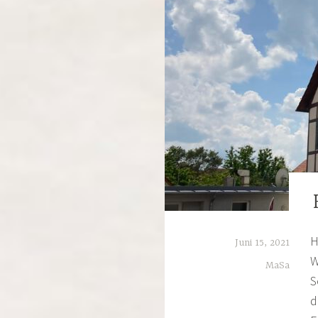
H
Juni 15, 2021
W
MaSa
S
d