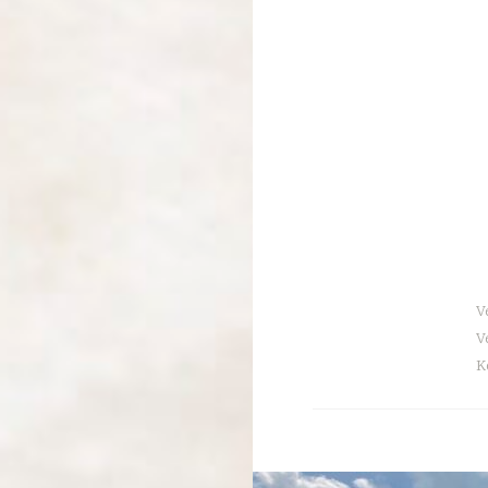
V
V
K