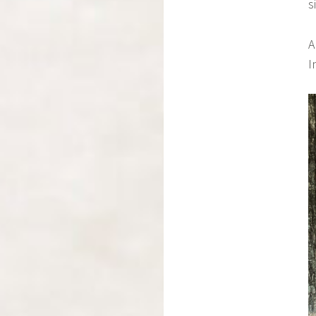
s
A
I