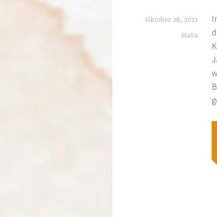
I
Oktober 28, 2021
d
MaSa
K
J
w
B
g