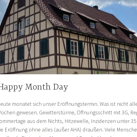
Happy Month Day
eute monatet sich unser Eröffnungstermin. Was ist nicht alles
ochen gewesen. Gewitterstürme, Öffnungsschritt mit 3G, Re
ommertage aus dem Nichts, Hitzewelle, Inzidenzen unter 35
ie Eröffnung ohne alles (außer AHA) draußen. Viele Mensche